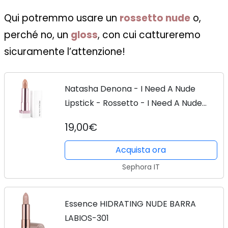
Qui potremmo usare un
rossetto nude
o,
perché no, un
gloss
, con cui cattureremo
sicuramente l’attenzione!
Natasha Denona - I Need A Nude
Lipstick - Rossetto - I Need A Nude
33np Noa - Donna
19,00€
Acquista ora
Sephora IT
Essence HIDRATING NUDE BARRA
LABIOS-301