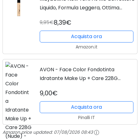
Liquido, Formula Leggera, Ottima
Coprenza, Finish Anti Fatica, 15 Fair
8,39€
9,95€
Acquista ora
Amazon.it
AVON - Face Color Fondotinta
Idratante Make Up + Care 228G
(Nude) - Fondotinta
9,00€
Acquista ora
Pinalli IT
Amazon price updated:
07/08/2026 08:43