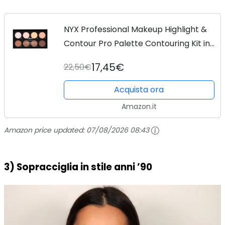
NYX Professional Makeup Highlight &
Contour Pro Palette Contouring Kit in
Polvere, Otto Tonalità Matte e
17,45€
22,50€
Perlescenti
Acquista ora
Amazon.it
Amazon price updated:
07/08/2026 08:43
3) Sopracciglia in stile anni ’90