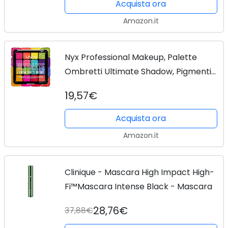
Acquista ora
Amazon.it
Nyx Professional Makeup, Palette
Ombretti Ultimate Shadow, Pigmenti
Pressati, 16 Tonalità, Effetto Opaco,
19,57€
Satinato, Metallico, Tonalità Brights
Acquista ora
Amazon.it
Clinique - Mascara High Impact High-
Fi™Mascara Intense Black - Mascara
28,76€
37,88€