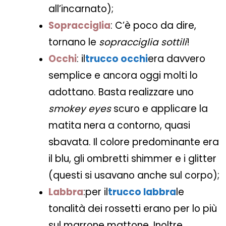
all’incarnato);
Sopracciglia
: C’è poco da dire,
tornano le
sopracciglia sottili
!
Occhi
:
il
trucco occhi
era davvero
semplice e ancora oggi molti lo
adottano. Basta realizzare uno
smokey eyes
scuro e applicare la
matita nera a contorno, quasi
sbavata. Il colore predominante era
il blu, gli ombretti shimmer e i glitter
(questi si usavano anche sul corpo);
Labbra
:
per il
trucco labbra
le
tonalità dei rossetti erano per lo più
sul marrone mattone. Inoltre,