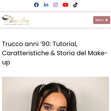
Facebook
LinkedIn
Instagram
YouTube
TikTok
Menu
Claudia Make-up
Salta
al
Trucco anni ’90: Tutorial,
contenuto
Caratteristiche & Storia del Make-
up