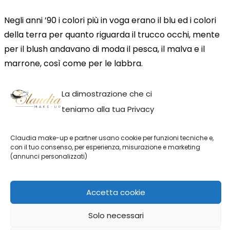
Negli anni ’90 i colori più in voga erano il blu ed i colori
della terra per quanto riguarda il trucco occhi, mente
per il blush andavano di moda il pesca, il malva e il
marrone, così come per le labbra.
3. Quali erano le icone di bellezza negli anni
La dimostrazione che ci
’90?
teniamo alla tua Privacy
Tra le icone di bellezza troviamo le modelle Claudia
Claudia make-up e partner usano cookie per funzioni tecniche e,
Schiffer, Cindy Crawford e Naomi Campbell, ma
con il tuo consenso, per esperienza, misurazione e marketing
(annunci personalizzati)
troviamo anche nomi come Cristina Aguilera e Britney
Spears
Accetta cookie
Condividi se hai trovato utile l'articolo!
Solo necessari