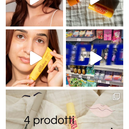
claudiaadina_mua
claudiaadina_mua
claudiaadina_mua