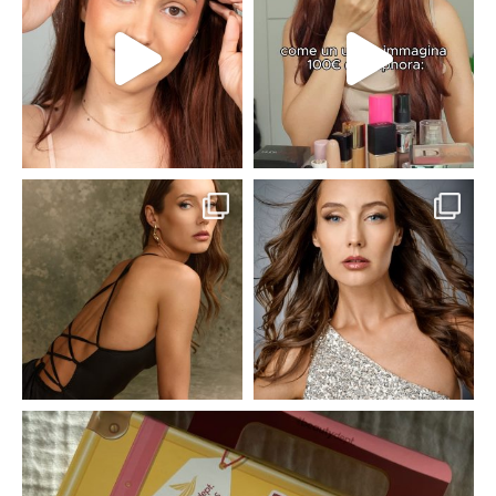
claudiaadina_mua
claudiaadina_mua
claudiaadina_mua