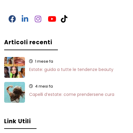
Facebook
LinkedIn
Instagram
YouTube
TikTok
Articoli recenti
1 mese fa
Estate: guida a tutte le tendenze beauty
4 mesi fa
Capelli d’estate: come prendersene cura
Link Utili