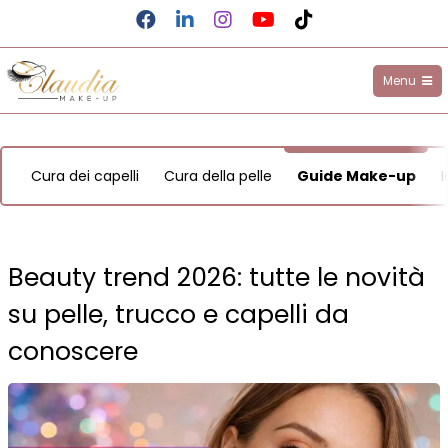
Facebook
LinkedIn
Instagram
YouTube
TikTok
Menu
Claudia Make-up
Salta
al
Cura dei capelli
Cura della pelle
Guide Make-up
contenuto
Beauty trend 2026: tutte le novità
su pelle, trucco e capelli da
conoscere