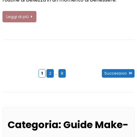
Leggi di più
1
2
…
8
Successivo
Paginazione
degli
articoli
Categoria:
Guide Make-