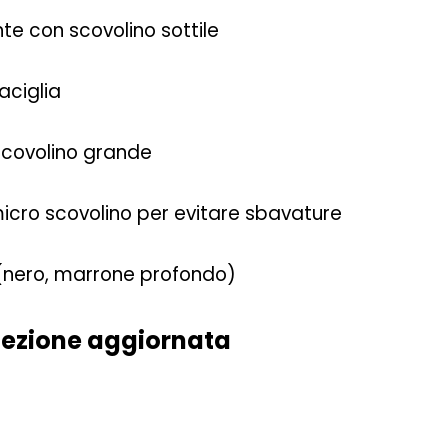
e con scovolino sottile
aciglia
scovolino grande
ro scovolino per evitare sbavature
 (nero, marrone profondo)
elezione aggiornata