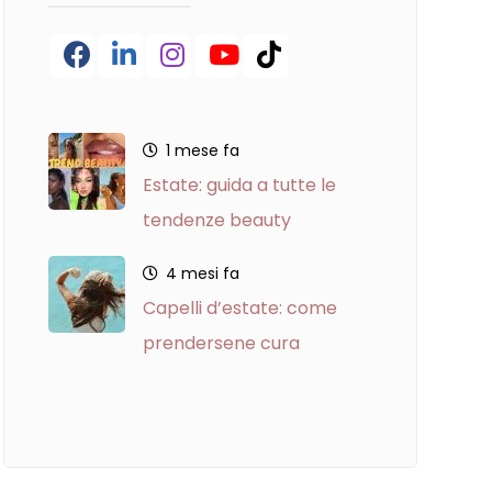
Facebook
LinkedIn
Instagram
YouTube
TikTok
1 mese fa
Estate: guida a tutte le
tendenze beauty
4 mesi fa
Capelli d’estate: come
prendersene cura