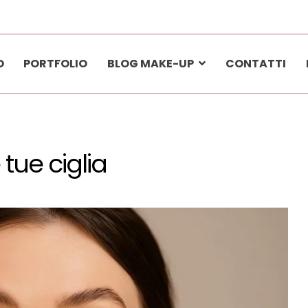
O
PORTFOLIO
BLOG MAKE-UP
CONTATTI
elli. Sentirsi belli porta ad una maggiore sicurezza e ad un potere p
 tue ciglia