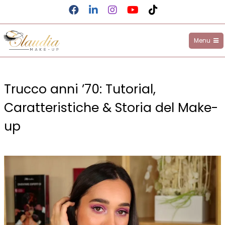
Facebook
LinkedIn
Instagram
YouTube
TikTok
Menu
Claudia Make-up
Salta
al
Trucco anni ’70: Tutorial,
contenuto
Caratteristiche & Storia del Make-
up