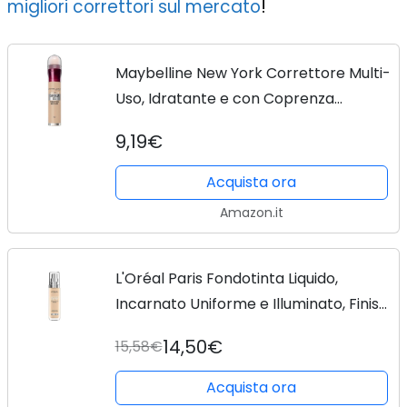
migliori correttori sul mercato
!
Maybelline New York Correttore Multi-
Uso, Idratante e con Coprenza
Modulabile, Imperfezioni e Occhiaie
9,19€
Coperte, Con Bacche di Goji e Haloxyl,
Cancella Età,...
Acquista ora
Amazon.it
L'Oréal Paris Fondotinta Liquido,
Incarnato Uniforme e Illuminato, Finish
Naturale, Per Tutti i Tipi di Pelle,
14,50€
15,58€
Formula con Acido Ialuronico, Accord
Parfait,...
Acquista ora