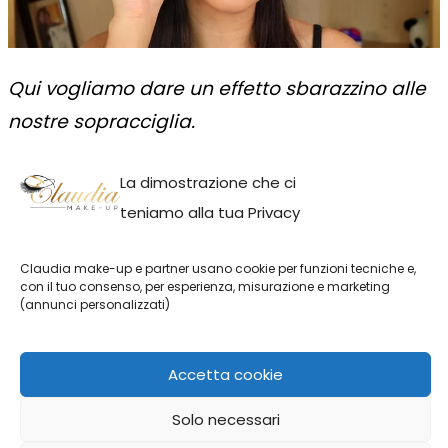
Qui vogliamo dare un effetto sbarazzino alle
nostre sopracciglia.
Pettinatele verso l’alto
e riempite i punti in
La dimostrazione che ci
cui scarseggia la peluria; infine
fissatele
con
teniamo alla tua Privacy
un gel specifico.
Claudia make-up e partner usano cookie per funzioni tecniche e,
con il tuo consenso, per esperienza, misurazione e marketing
(annunci personalizzati)
Anastasia Beverly Hills Matita per
Sopracciglia 0,2 g (varie tonalità) -
Auburn
Accetta cookie
19,45€
Solo necessari
Acquista ora