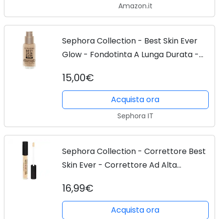
Amazon.it
Sephora Collection - Best Skin Ever
Glow - Fondotinta A Lunga Durata -
Incarnato Fresco E Luminoso - -best
15,00€
Skin Ever Glow Fdt-22 T25 N - Donna
Acquista ora
Sephora IT
Sephora Collection - Correttore Best
Skin Ever - Correttore Ad Alta
Coprenza - Anti-cernes-21 T05 -
16,99€
Donna
Acquista ora