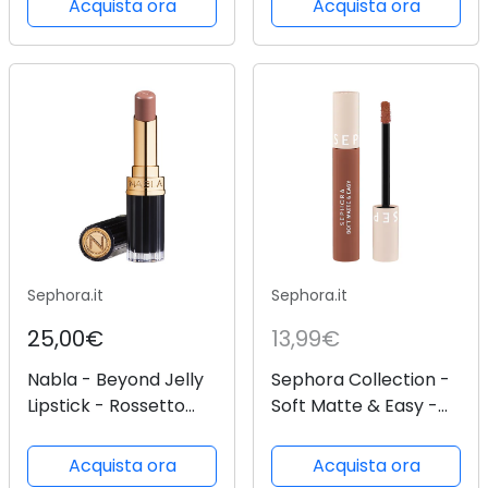
Acquista ora
Acquista ora
Sephora.it
Sephora.it
25,00€
13,99€
Nabla - Beyond Jelly
Sephora Collection -
Lipstick - Rossetto
Soft Matte & Easy -
Idratante E
Rossetto Mat Morbido
Rimpolpante - -
- -soft Matte & Easy-
Acquista ora
Acquista ora
beyond Jelly Lipstick
23 Laid Back 4 -