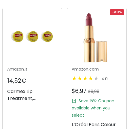
-30%
Amazon.it
Amazon.com
4.0
14,52€
$6,97
Carmex Lip
$9,99
Treatment,
Save 15%: Coupon
trattamento per
available when you
labbra, balsamo per
select
labbra, 3 vasetti,
L’Oréal Paris Colour
prodotto degli USA