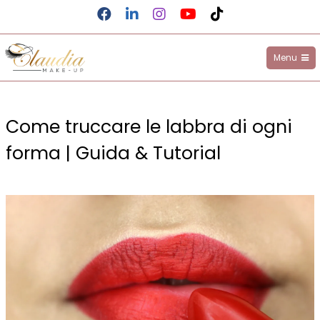
Facebook
LinkedIn
Instagram
YouTube
TikTok
Menu
Claudia Make-up
Salta
al
Come truccare le labbra di ogni
contenuto
forma | Guida & Tutorial