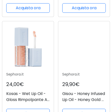
Gloss idratazione
prolungata formula
Acquista ora
Acquista ora
con acido ialuronico e
peperoncino (varie
tonalità) - Pink Sting
Sephora.it
Sephora.it
24,00€
29,90€
Kosas - Wet Lip Oil -
Gisou - Honey Infused
Gloss Rimpolpante Ai
Lip Oil - Honey Gold -
Peptidi - -jellyfish -
-honey Infused Lip Oil
Donna
Watermelon - Donna