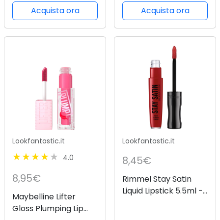
Melon Sorbet
Shades) - Passion
Acquista ora
Acquista ora
Lookfantastic.it
Lookfantastic.it
4.0
8,45€
8,95€
Rimmel Stay Satin
Liquid Lipstick 5.5ml -
Maybelline Lifter
Redical
Gloss Plumping Lip