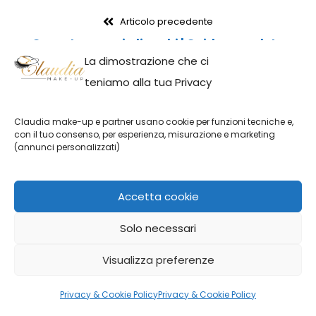
Navigazione
Articolo
Articolo precedente
precedente:
Come truccarsi gli occhi | Guida completa
articoli
La dimostrazione che ci
Articolo
Articolo successivo
teniamo alla tua Privacy
successivo:
Come realizzare un trucco naturale e leggero
Claudia make-up e partner usano cookie per funzioni tecniche e,
con il tuo consenso, per esperienza, misurazione e marketing
(annunci personalizzati)
Accetta cookie
Make-up artist autore
Solo necessari
dell'articolo:
Claudia Neacsu
Visualizza preferenze
Privacy & Cookie Policy
Privacy & Cookie Policy