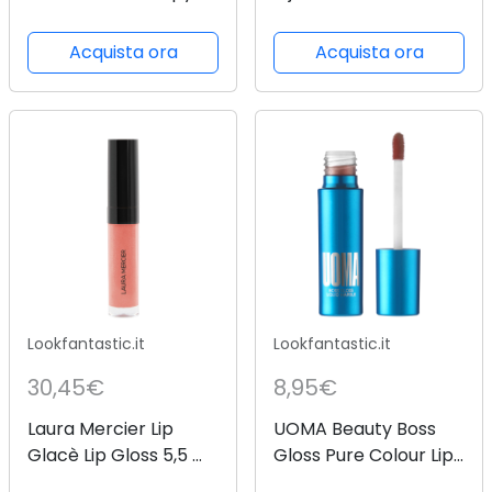
Maschera Labbra 10 g
Plump Lip Plumper 4g
Acquista ora
Acquista ora
Lookfantastic.it
Lookfantastic.it
30,45€
8,95€
Laura Mercier Lip
UOMA Beauty Boss
Glacè Lip Gloss 5,5 ml
Gloss Pure Colour Lip
(varie tonalità) - 150
Gloss 3ml (Various