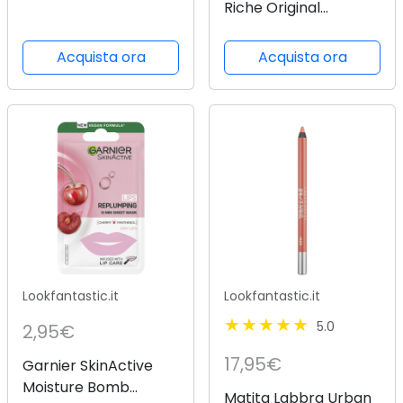
Riche Original
Creamy, Hydrating
Satin Lipstick with
Acquista ora
Acquista ora
Argan Oil and Vitamin
E, Blushing Berry , 1
Count
Lookfantastic.it
Lookfantastic.it
5.0
2,95€
17,95€
Garnier SkinActive
Moisture Bomb
Matita Labbra Urban