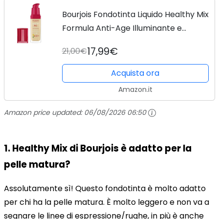
Bourjois Fondotinta Liquido Healthy Mix
Formula Anti-Age Illuminante e
Idratante a Lunga Durata con
17,99€
21,00€
Vitamine e Acido Ialuronico, 51 Light
Vanilla
Acquista ora
Amazon.it
Amazon price updated:
06/08/2026 06:50
1. Healthy Mix di Bourjois è adatto per la
pelle matura?
Assolutamente sì! Questo fondotinta è molto adatto
per chi ha la pelle matura. È molto leggero e non va a
segnare le linee di espressione/rughe, in più è anche