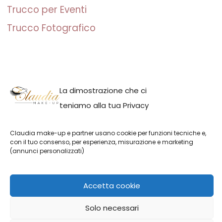
Trucco per Eventi
Trucco Fotografico
La dimostrazione che ci
Claudia make-up | P.IVA: IT01691110082 | Milano, Italia | Claudia
teniamo alla tua Privacy
Adina Neacsu
Claudia make-up e partner usano cookie per funzioni tecniche e,
Italiano
con il tuo consenso, per esperienza, misurazione e marketing
(annunci personalizzati)
Accetta cookie
Solo necessari