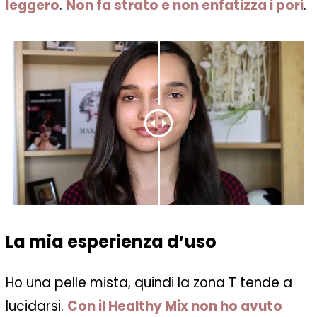
leggero
.
Non fa strato e non enfatizza i pori
.
La mia esperienza d’uso
Ho una pelle mista, quindi la zona T tende a
lucidarsi.
Con il Healthy Mix non ho avuto