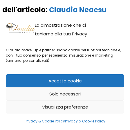
dell'articolo:
Claudia Neacsu
La dimostrazione che ci
teniamo alla tua Privacy
Claudia make-up e partner usano cookie per funzioni tecniche e,
con il tuo consenso, per esperienza, misurazione e marketing
Grande sognatrice e appassionata di make-up. Sin da bambina è
(annunci personalizzati)
stata catturata da questo mondo artistico e pieno di colori, al
punto da spingerla a frequentare un’accademia per diventare
Accetta cookie
una truccatrice professionista.
Solo necessari
Sito
Facebook
Instagram
Linkedin
YouTube
web
Visualizza preferenze
Privacy & Cookie Policy
Privacy & Cookie Policy