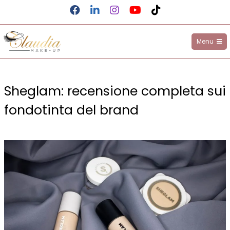
Facebook
LinkedIn
Instagram
YouTube
TikTok
Menu
Claudia Make-up
Salta
al
Sheglam: recensione completa sui
contenuto
fondotinta del brand