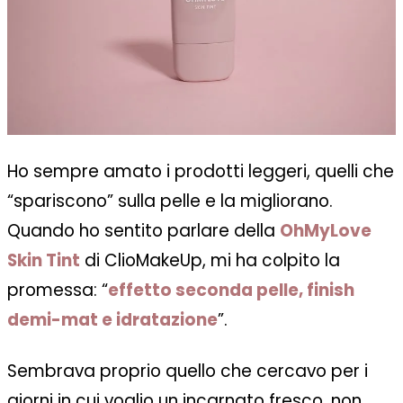
Ho sempre amato i prodotti leggeri, quelli che
“spariscono” sulla pelle e la migliorano.
Quando ho sentito parlare della
OhMyLove
Skin Tint
di ClioMakeUp, mi ha colpito la
promessa: “
effetto seconda pelle, finish
demi-mat e idratazione
”.
Sembrava proprio quello che cercavo per i
giorni in cui voglio un incarnato fresco, non