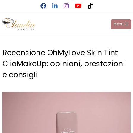
Facebook
LinkedIn
Instagram
YouTube
TikTok
Menu
Claudia Make-up
Salta
al
Recensione OhMyLove Skin Tint
contenuto
ClioMakeUp: opinioni, prestazioni
e consigli