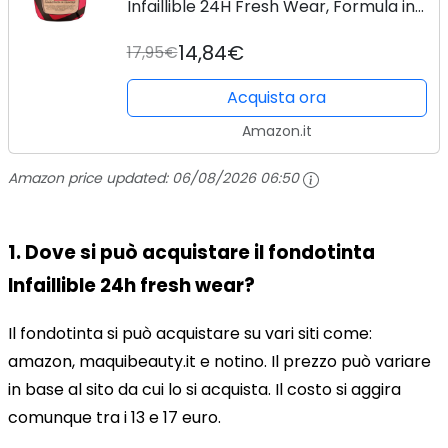
Infaillible 24H Fresh Wear, Formula in
Polvere, Mask-Friendly, Low-Transfer,
14,84€
17,95€
Waterproof, Copre come Fondotinta
e Opacizza...
Acquista ora
Amazon.it
Amazon price updated:
06/08/2026 06:50
1.
Dove si può acquistare il fondotinta
Infaillible 24h fresh wear?
Il fondotinta si può acquistare su vari siti come:
amazon, maquibeauty.it e notino. Il prezzo può variare
in base al sito da cui lo si acquista. Il costo si aggira
comunque tra i 13 e 17 euro.