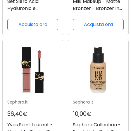
Set Siero Acid
Milk Makeup - Matte
Hyaluronic e
Bronzer - Bronzer In
Fondotinta Acid
Stick Formato Viaggio
Hyaluronic True
- mini Stick Matte
Acquista ora
Acquista ora
Match L'Oreal Paris
Bronzer Baked -
(varie tonalità) - 2N
Donna
Vanilla
Sephora.it
Sephora.it
36,40€
10,00€
Yves Saint Laurent -
Sephora Collection -