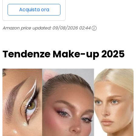
Perfezionatrice Della
Pelle - skin Realist
Acquista ora
Skin-perfecting
Tinted Balm - Donna
Amazon price updated:
09/08/2026 02:44
Tendenze Make-up 2025