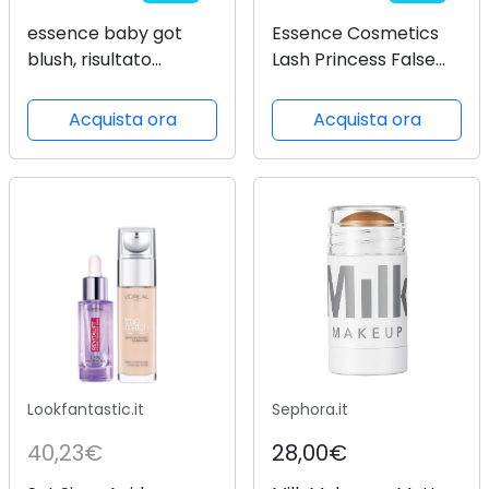
essence baby got
Essence Cosmetics
blush, risultato
Lash Princess False
istantaneo, naturale,
Lash Effect Mascara
rugiadosa (5.5g)
Marrone Scuro,
Acquista ora
Acquista ora
Volumizzante, Effetto
Ciglia Finte,
Definizione,
Allungamento, 12 ml
Lookfantastic.it
Sephora.it
40,23€
28,00€