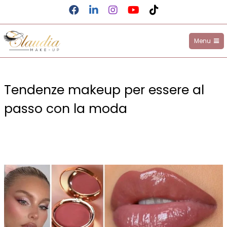
Facebook
LinkedIn
Instagram
YouTube
TikTok
Menu
Claudia Make-up
Salta
al
Tendenze makeup per essere al
contenuto
passo con la moda