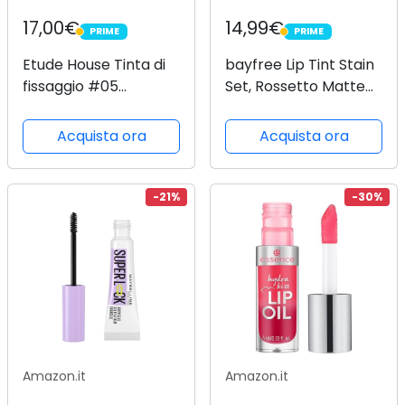
17,00€
14,99€
PRIME
PRIME
PRIME
PRIME
Etude House Tinta di
bayfree Lip Tint Stain
fissaggio #05
Set, Rossetto Matte
Midnight Mauve|
Tinta Labbra No-
Rossetto liquido ad
Transfer, Effetto
Acquista ora
Acquista ora
alta pigmentazione a
Tattoo Naturale a
lunga durata
Lunga Durata, Long
|Macchia per labbra
Lasting Colour (fruit
-21%
-30%
con finitura opaca
farm)
leggera e...
Amazon.it
Amazon.it