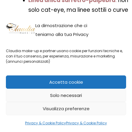
Linea unica sul retrò-palpebra
:
non
solo cat-eye, ma linee sottili o curve
che seguono l’angolo mobile
La dimostrazione che ci
dell’occhio.
teniamo alla tua Privacy
Doppio liner asimmetrico
:
una linea
sottile tradizionale e una seconda –
Claudia make-up e partner usano cookie per funzioni tecniche e,
con il tuo consenso, per esperienza, misurazione e marketing
più sottile o colorata – sovrapposta
(annunci personalizzati)
o distanziata, per giochi geometrici.
Accetta cookie
Solo necessari
Visualizza preferenze
Privacy & Cookie Policy
Privacy & Cookie Policy