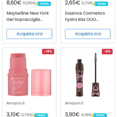
8,60€
2,65€
10,95€
3,79€
PRIME
PRIME
PRIME
PRIME
Maybelline New York
Essence Cosmetics
Gel Sopracciglia
hydra kiss OLIO
Super Lock Brow Glue,
LABBRA, idratante,
Sopracciglia
curativo, con oli,
Acquista ora
Acquista ora
Modellate e Fissate,
lucida, rugiadosa, 4 ml
Per Tutti i Tipi di
Sopracciglia,
-18%
-6%
Resistente alle
Sbavature e No...
Amazon.it
Amazon.it
3,10€
3,90€
3,79€
4,19€
PRIME
PRIME
PRIME
PRIME