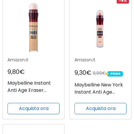
-6%
Amazon.it
Amazon.it
9,80€
9,30€
9,99€
PRIME
PRIME
Maybelline Instant
Maybelline New York
Anti Age Eraser
Instant Anti Age
correttore occhi
correttore N. 0 Ivory,
occhiaia, occhiaie e
6.8 ml
Acquista ora
Acquista ora
imperfezioni
correttore, formula
ultra miscelabile,
sabbia 07