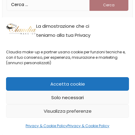
Ricerca
per:
La dimostrazione che ci
Claudia Neacsu
teniamo alla tua Privacy
Claudia make-up e partner usano cookie per funzioni tecniche e,
con il tuo consenso, per esperienza, misurazione e marketing
(annunci personalizzati)
Accetta cookie
Sono Claudia, classe ’96 e di professione faccio la make
Solo necessari
up artist a Milano. Tempo fa ho deciso di seguire la mia
Visualizza preferenze
più grande passione, il make up, per farlo diventare un
lavoro a tempo pieno!
Privacy & Cookie Policy
Privacy & Cookie Policy