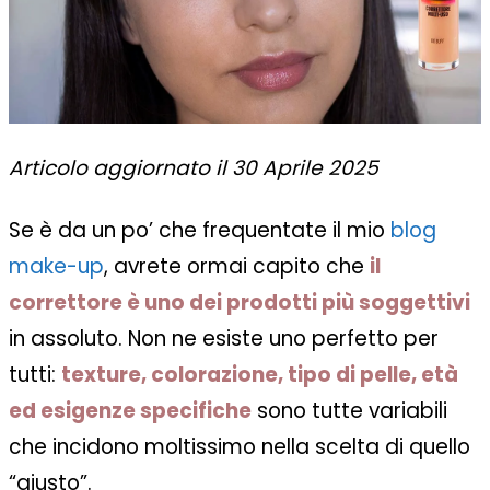
Articolo aggiornato il 30 Aprile 2025
Se è da un po’ che frequentate il mio
blog
make-up
, avrete ormai capito che
il
correttore è uno dei prodotti più soggettivi
in assoluto. Non ne esiste uno perfetto per
tutti:
texture, colorazione, tipo di pelle, età
ed esigenze specifiche
sono tutte variabili
che incidono moltissimo nella scelta di quello
“giusto”.