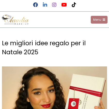
Facebook
LinkedIn
Instagram
YouTube
TikTok
Menu
Claudia Make-up
Salta
al
Le migliori idee regalo per il
contenuto
Natale 2025