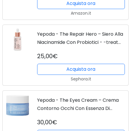
tutti i...
Acquista ora
Amazon.it
Yepoda - The Repair Hero – Siero Alla
Niacinamide Con Probiotici - -treat
The Repair Hero 30ml - Donna
25,00€
Acquista ora
Sephora.it
Yepoda - The Eyes Cream – Crema
Contorno Occhi Con Essenza Di
Lumaca Di Origine Vegetale - -
30,00€
hydrate The Eyes Cream 15ml - Donna