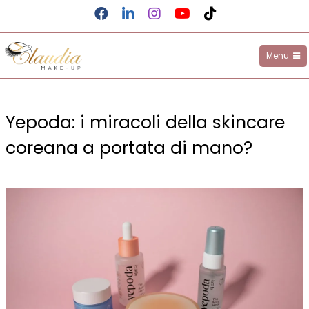
Facebook
LinkedIn
Instagram
YouTube
TikTok
Menu
Claudia Make-up
Salta
al
Yepoda: i miracoli della skincare
contenuto
coreana a portata di mano?