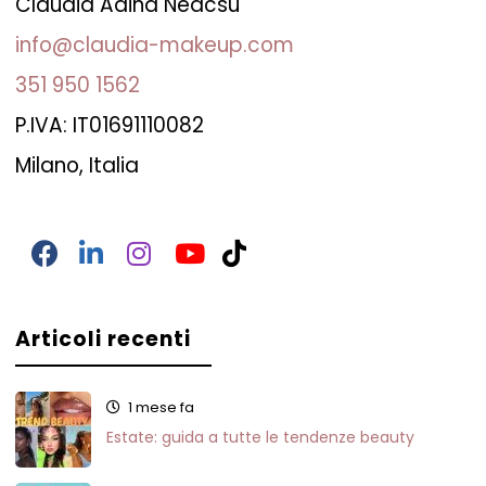
Claudia Adina Neacsu
info@claudia-makeup.com
351 950 1562
P.IVA: IT01691110082
Milano, Italia
Facebook
LinkedIn
Instagram
YouTube
TikTok
Articoli recenti
1 mese fa
Estate: guida a tutte le tendenze beauty