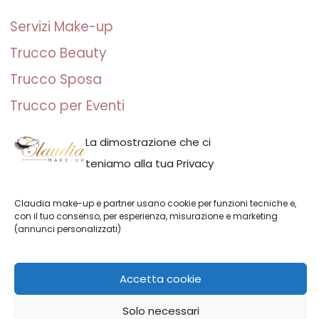
Servizi Make-up
Trucco Beauty
Trucco Sposa
Trucco per Eventi
Trucco Fotografico
La dimostrazione che ci
teniamo alla tua Privacy
Claudia make-up e partner usano cookie per funzioni tecniche e,
con il tuo consenso, per esperienza, misurazione e marketing
(annunci personalizzati)
Claudia make-up | P.IVA: IT01691110082 | Milano, Italia | Claudia
Adina Neacsu
Accetta cookie
Italiano
Solo necessari