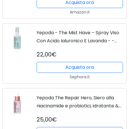
tutti i...
Acquista ora
Amazon.it
Yepoda - The Mist Have – Spray Viso
Con Acido Ialuronico E Lavanda - -
prep The Mist Have - Donna
22,00€
Acquista ora
Sephora.it
Yepoda The Repair Hero, Siero alla
niacinamide e probiotici, idratante &
riequilibrante, siero coreano, vegano e
25,00€
Slow Aging, testato e approvato per