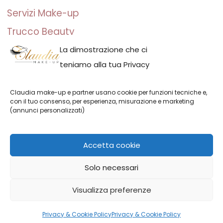
Servizi Make-up
Trucco Beauty
Trucco Sposa
La dimostrazione che ci
teniamo alla tua Privacy
Trucco per Eventi
Trucco Fotografico
Claudia make-up e partner usano cookie per funzioni tecniche e,
con il tuo consenso, per esperienza, misurazione e marketing
(annunci personalizzati)
Accetta cookie
Claudia make-up | P.IVA: IT01691110082 | Milano, Italia | Claudia
Solo necessari
Adina Neacsu
Visualizza preferenze
Italiano
Privacy & Cookie Policy
Privacy & Cookie Policy