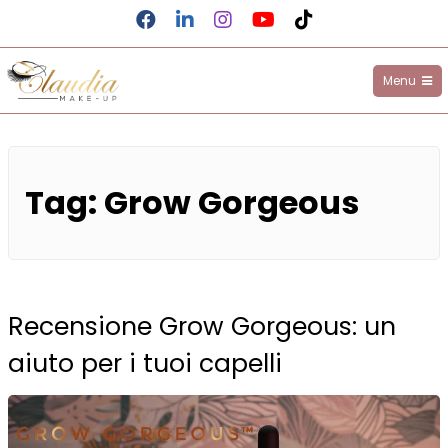
Facebook
LinkedIn
Instagram
YouTube
TikTok
Menu
Claudia Make-up
Salta
al
Tag:
Grow Gorgeous
contenuto
Recensione Grow Gorgeous: un
aiuto per i tuoi capelli