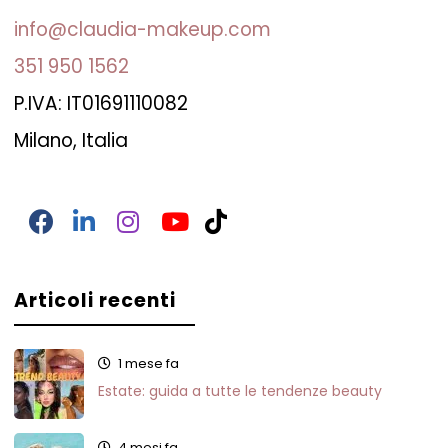
info@claudia-makeup.com
351 950 1562
P.IVA: IT01691110082
Milano, Italia
Facebook
LinkedIn
Instagram
YouTube
TikTok
Articoli recenti
1 mese fa
Estate: guida a tutte le tendenze beauty
4 mesi fa